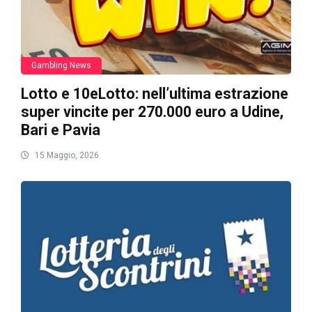
Gambling News
Lotto e 10eLotto: nell’ultima estrazione
super vincite per 270.000 euro a Udine,
Bari e Pavia
15 Maggio, 2026