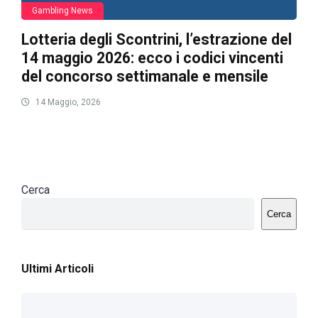
Gambling News
Lotteria degli Scontrini, l’estrazione del
14 maggio 2026: ecco i codici vincenti
del concorso settimanale e mensile
14 Maggio, 2026
Cerca
Cerca
Ultimi Articoli