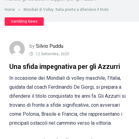
Home
»
Mondiali di Volley: Italia pronta a difendere il titolo
Gambling News
by
Silvio Puddu
12 Settembre, 2025
Una sfida impegnativa per gli Azzurri
In occasione dei Mondiali di volley maschile, l’Italia,
guidata dal coach Ferdinando De Giorgi, si prepara a
difendere il titolo conquistato tre anni fa. Gli Azzurri si
trovano di fronte a sfide significative, con avversari
come Polonia, Brasile e Francia, che rappresentano i
principali ostacoli nel cammino verso la vittoria.