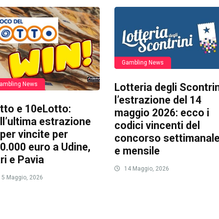
Gambling News
ambling News
Lotteria degli Scontrin
l’estrazione del 14
tto e 10eLotto:
maggio 2026: ecco i
ll’ultima estrazione
codici vincenti del
per vincite per
concorso settimanal
0.000 euro a Udine,
e mensile
ri e Pavia
14 Maggio, 2026
5 Maggio, 2026