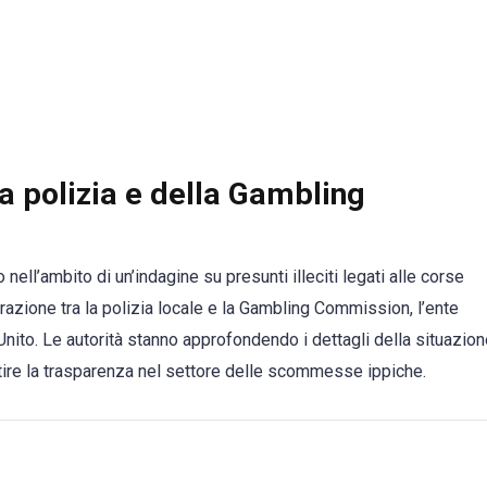
la polizia e della Gambling
nell’ambito di un’indagine su presunti illeciti legati alle corse
orazione tra la polizia locale e la Gambling Commission, l’ente
nito. Le autorità stanno approfondendo i dettagli della situazio
ntire la trasparenza nel settore delle scommesse ippiche.