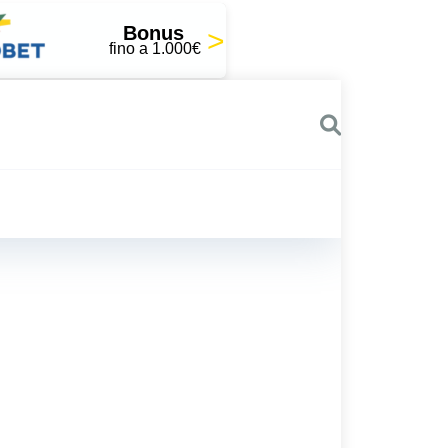
Bonus
fino a 1.000€