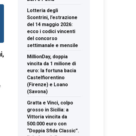
Lotteria degli
Scontrini, l’estrazione
del 14 maggio 2026:
ecco i codici vincenti
del concorso
settimanale e mensile
i,
MillionDay, doppia
vincita da 1 milione di
euro: la fortuna bacia
Castelfiorentino
(Firenze) e Loano
e
(Savona)
Gratta e Vinci, colpo
grosso in Sicilia: a
Vittoria vincita da
500.000 euro con
“Doppia Sfida Classic”.