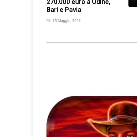
270.000 euro a Udine,
Bari e Pavia
15 Maggio, 2026