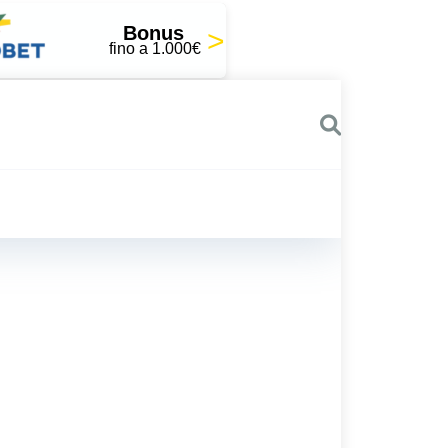
Bonus
fino a 1.000€