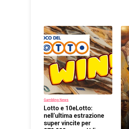
Gambling News
Lotto e 10eLotto:
nell’ultima estrazione
super vincite per