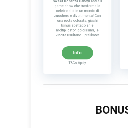
Sweet Bonanza CandyLand
è il
game show che trasforma la
celebre slot in un mondo di
zucchero e divertimento! Con
una ruota colorata, giochi
bonus spettacolari e
moltiplicatori dolcissimi, le
vincite risultano... prelibate!
Info
T&Cs Apply
BONUS