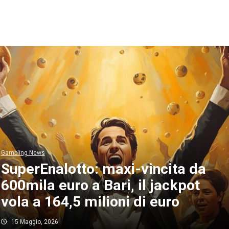
Gambling News
SuperEnalotto: maxi-vincita da
600mila euro a Bari, il jackpot
vola a 164,5 milioni di euro
15 Maggio, 2026