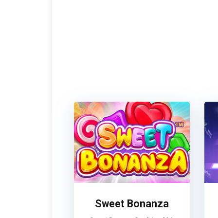
Sweet Bonanza