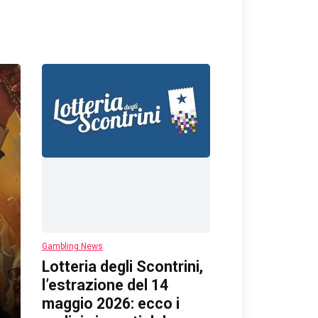
Gambling News
Lotteria degli Scontrini,
l’estrazione del 14
maggio 2026: ecco i