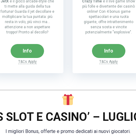
JetX
è il gioco arcade-style che
Crazy Time
è il live game show
ti mette alla guida della tua
più folle e divertente dei casinò
fortuna! Guarda il jet decollare e
online! Con 4 bonus game
moltiplicare la tua puntata: più
spettacolari e una ruota
resta in volo, più vinci ma…
gigante, offre intrattenimento
attenzione a non aspettare
senza sosta e vincite
troppo! Pronto al decollo?
potenzialmente "esplosive".
Info
Info
T&Cs Apply
T&Cs Apply
 SLOT E CASINO’ – LUGLI
I migliori Bonus, offerte e promo dedicati ai nuovi giocatori.