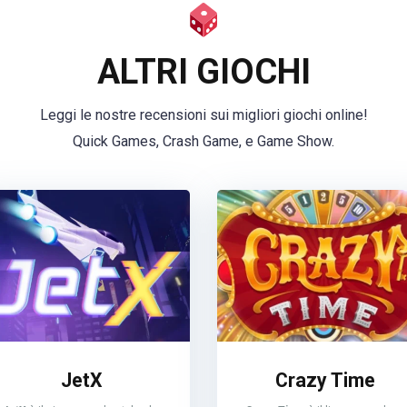
ALTRI GIOCHI
Leggi le nostre recensioni sui migliori giochi online!
Quick Games, Crash Game, e Game Show.
JetX
Crazy Time