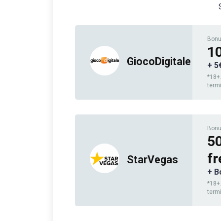
Bonu
1
GiocoDigitale
+ 5
*18+.
termi
Bonu
50
fr
StarVegas
+ B
*18+.
termi