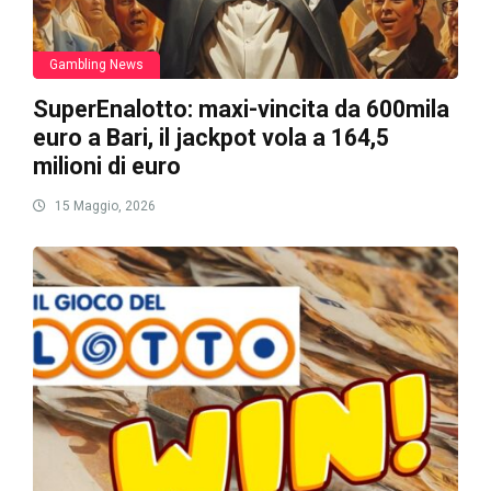
Gambling News
SuperEnalotto: maxi-vincita da 600mila
euro a Bari, il jackpot vola a 164,5
milioni di euro
15 Maggio, 2026