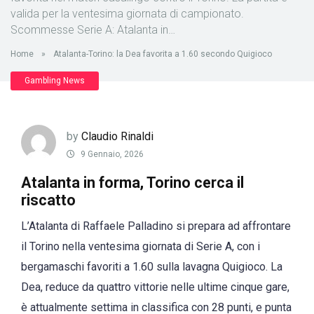
valida per la ventesima giornata di campionato.
Scommesse Serie A: Atalanta in…
Home
»
Atalanta-Torino: la Dea favorita a 1.60 secondo Quigioco
Gambling News
by
Claudio Rinaldi
9 Gennaio, 2026
Atalanta in forma, Torino cerca il
riscatto
L’Atalanta di Raffaele Palladino si prepara ad affrontare
il Torino nella ventesima giornata di Serie A, con i
bergamaschi favoriti a 1.60 sulla lavagna Quigioco. La
Dea, reduce da quattro vittorie nelle ultime cinque gare,
è attualmente settima in classifica con 28 punti, e punta