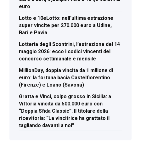
euro
Lotto e 10eLotto: nell’ultima estrazione
super vincite per 270.000 euro a Udine,
Bari e Pavia
Lotteria degli Scontrini, l’estrazione del 14
maggio 2026: ecco i codici vincenti del
concorso settimanale e mensile
MillionDay, doppia vincita da 1 milione di
euro: la fortuna bacia Castelfiorentino
(Firenze) e Loano (Savona)
Gratta e Vinci, colpo grosso in Sicilia: a
Vittoria vincita da 500.000 euro con
“Doppia Sfida Classic”. Il titolare della
ricevitoria: “La vincitrice ha grattato il
tagliando davanti a noi”