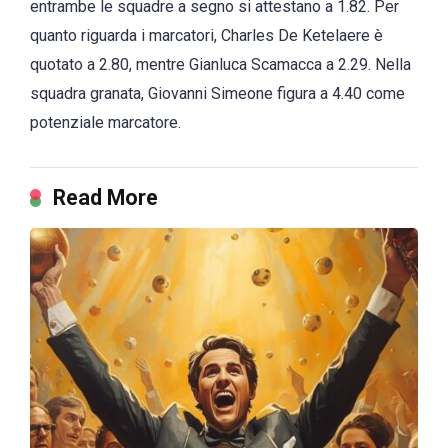
entrambe le squadre a segno si attestano a 1.82. Per
quanto riguarda i marcatori, Charles De Ketelaere è
quotato a 2.80, mentre Gianluca Scamacca a 2.29. Nella
squadra granata, Giovanni Simeone figura a 4.40 come
potenziale marcatore.
Read More