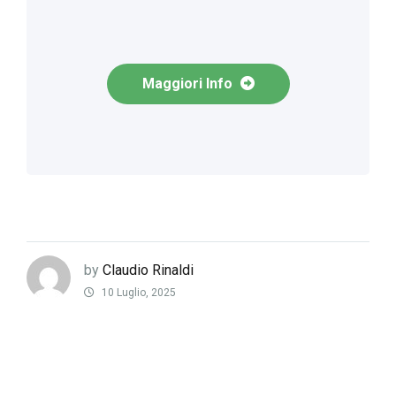
Maggiori Info
by
Claudio Rinaldi
10 Luglio, 2025