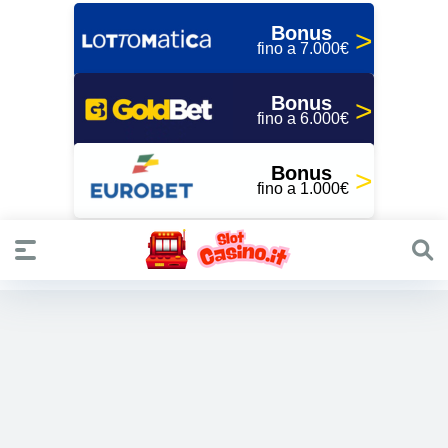
Bonus
fino a 7.000€
Bonus
fino a 6.000€
Bonus
fino a 1.000€