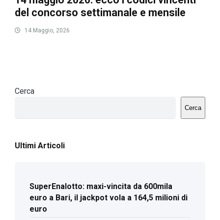
del concorso settimanale e mensile
14 Maggio, 2026
Cerca
Cerca
Ultimi Articoli
SuperEnalotto: maxi-vincita da 600mila
euro a Bari, il jackpot vola a 164,5 milioni di
euro