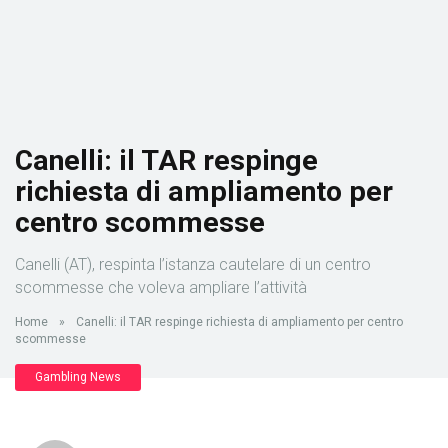
Canelli: il TAR respinge
richiesta di ampliamento per
centro scommesse
Canelli (AT), respinta l’istanza cautelare di un centro
scommesse che voleva ampliare l’attività
Home
»
Canelli: il TAR respinge richiesta di ampliamento per centro
scommesse
Gambling News