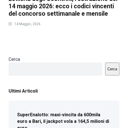
14 maggio 2026: ecco i codici vincenti
del concorso settimanale e mensile
14 Maggio, 2026
Cerca
Cerca
Ultimi Articoli
SuperEnalotto: maxi-vincita da 600mila
euro a Bari, il jackpot vola a 164,5 milioni di
euro