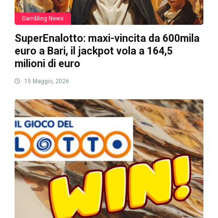
Gambling News
SuperEnalotto: maxi-vincita da 600mila
euro a Bari, il jackpot vola a 164,5
milioni di euro
15 Maggio, 2026