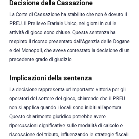
Decisione della Cassazione
La Corte di Cassazione ha stabilito che non è dovuto il
PREU, il Prelievo Erariale Unico, nei giorni in cui le
attività di gioco sono chiuse. Questa sentenza ha
respinto il ricorso presentato dall’Agenzia delle Dogane
e dei Monopoli, che aveva contestato la decisione di un
precedente grado di giudizio.
Implicazioni della sentenza
La decisione rappresenta un’importante vittoria per gli
operatori del settore del gioco, chiarendo che il PREU
non si applica quando i locali sono inibiti all’apertura.
Questo chiarimento giuridico potrebbe avere
ripercussioni significative sulle modalità di calcolo e
riscossione del tributo, influenzando le strategie fiscali