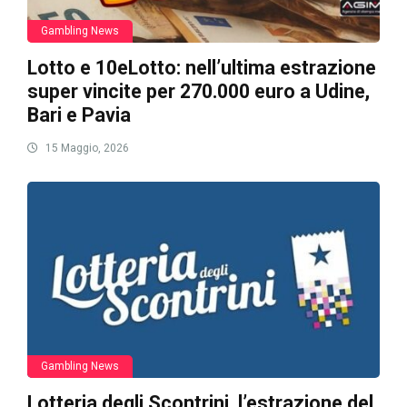
Gambling News
Lotto e 10eLotto: nell’ultima estrazione
super vincite per 270.000 euro a Udine,
Bari e Pavia
15 Maggio, 2026
Gambling News
Lotteria degli Scontrini, l’estrazione del