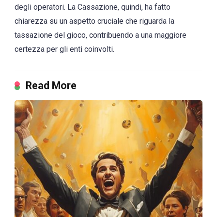
degli operatori. La Cassazione, quindi, ha fatto
chiarezza su un aspetto cruciale che riguarda la
tassazione del gioco, contribuendo a una maggiore
certezza per gli enti coinvolti.
Read More