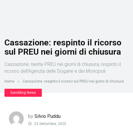
Cassazione: respinto il ricorso
sul PREU nei giorni di chiusura
Cassazione: niente PREU nei giorni di chiusura, respinto il
ricorso dell’Agenzia delle Dogane e dei Monopoli
Home
»
Cassazione: respinto il ricorso sul PREU nei giorni di chiusura
Gambling News
by
Silvio Puddu
23 Settembre, 2025