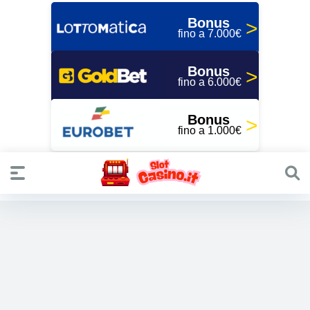
Bonus
fino a 7.000€
Bonus
fino a 6.000€
Bonus
fino a 1.000€