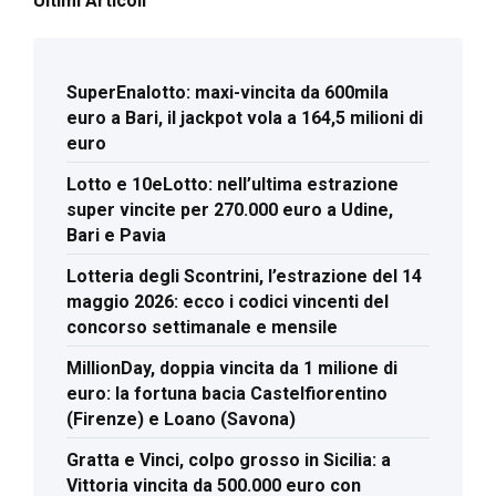
Ultimi Articoli
SuperEnalotto: maxi-vincita da 600mila
euro a Bari, il jackpot vola a 164,5 milioni di
euro
Lotto e 10eLotto: nell’ultima estrazione
super vincite per 270.000 euro a Udine,
Bari e Pavia
Lotteria degli Scontrini, l’estrazione del 14
maggio 2026: ecco i codici vincenti del
concorso settimanale e mensile
MillionDay, doppia vincita da 1 milione di
euro: la fortuna bacia Castelfiorentino
(Firenze) e Loano (Savona)
Gratta e Vinci, colpo grosso in Sicilia: a
Vittoria vincita da 500.000 euro con