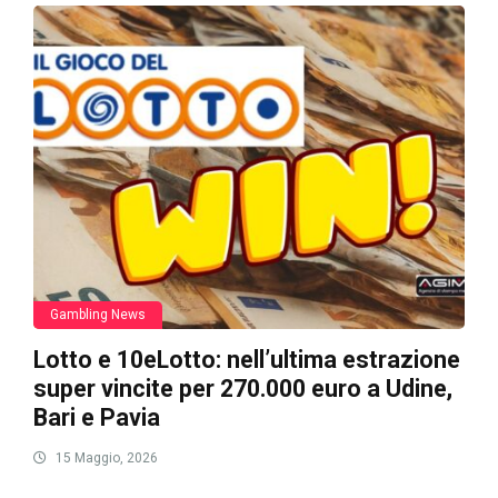
Gambling News
Lotto e 10eLotto: nell’ultima estrazione
super vincite per 270.000 euro a Udine,
Bari e Pavia
15 Maggio, 2026