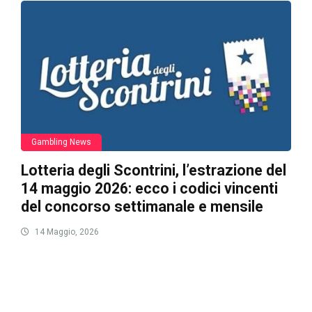
Gambling News
Lotteria degli Scontrini, l’estrazione del
14 maggio 2026: ecco i codici vincenti
del concorso settimanale e mensile
14 Maggio, 2026