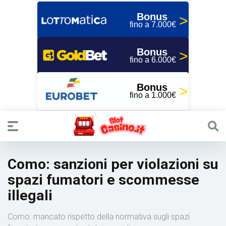
Bonus
fino a 7.000€
Bonus
fino a 6.000€
Bonus
fino a 1.000€
Como: sanzioni per violazioni su
spazi fumatori e scommesse
illegali
Como: mancato rispetto della normativa sugli spazi