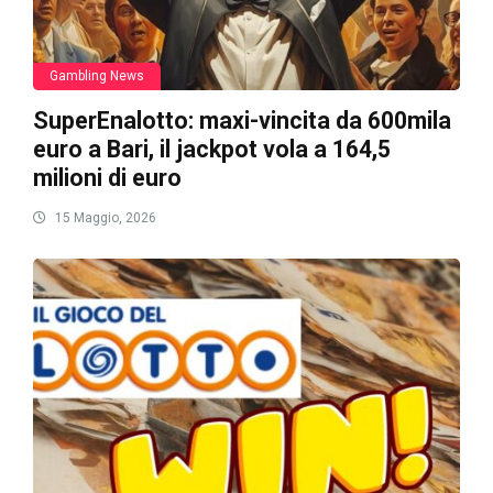
Gambling News
SuperEnalotto: maxi-vincita da 600mila
euro a Bari, il jackpot vola a 164,5
milioni di euro
15 Maggio, 2026