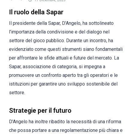
17 Dicembre, 2025
Il ruolo della Sapar
Il presidente della Sapar, D’Angelo, ha sottolineato
l’importanza della condivisione e del dialogo nel
settore del gioco pubblico. Durante un incontro, ha
evidenziato come questi strumenti siano fondamentali
per affrontare le sfide attuali e future del mercato. La
Sapar, associazione di categoria, si impegna a
promuovere un confronto aperto tra gli operatori e le
istituzioni per garantire uno sviluppo sostenibile del
settore.
Strategie per il futuro
D’Angelo ha inoltre ribadito la necessità di una riforma
che possa portare a una regolamentazione più chiara e