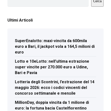
Cerca
Ultimi Articoli
SuperEnalotto: maxi-vincita da 600mila
euro a Bari, il jackpot vola a 164,5 milioni di
euro
Lotto e 10eLotto: nell’ultima estrazione
super vincite per 270.000 euro a Udine,
Bari e Pavia
Lotteria degli Scontrini, l’estrazione del 14
maggio 2026: ecco i codici vincenti del
concorso settimanale e mensile
MillionDay, doppia vincita da 1 milione di
euro: la fortuna bacia Castelfiorentino