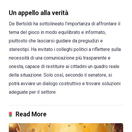
Un appello alla verità
De Bertoldi ha sottolineato l’importanza di affrontare il
tema del gioco in modo equilibrato e informato,
piuttosto che lasciarsi guidare da pregiudizi e
stereotipi. Ha invitato i colleghi politici a riflettere sulla
necessità di una comunicazione più trasparente e
onesta, capace di restituire ai cittadini un quadro reale
della situazione. Solo così, secondo il senatore, si
potrà avviare un dialogo costruttivo e trovare soluzioni
adeguate per il settore.
Read More