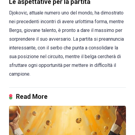
Le aspettative per la partita
Djokovic, attuale numero uno del mondo, ha dimostrato
nei precedenti incontri di avere un’ottima forma, mentre
Bergs, giovane talento, è pronto a dare il massimo per
sorprendere il suo avversario. La partita si preannuncia
interessante, con il serbo che punta a consolidare la
sua posizione nel circuito, mentre il belga cercherà di
sfruttare ogni opportunità per mettere in difficoltà il
campione.
Read More