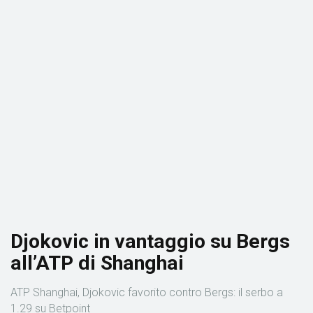
Djokovic in vantaggio su Bergs
all’ATP di Shanghai
ATP Shanghai, Djokovic favorito contro Bergs: il serbo a
1.29 su Betpoint