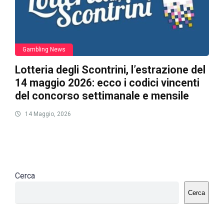
Gambling News
Lotteria degli Scontrini, l’estrazione del
14 maggio 2026: ecco i codici vincenti
del concorso settimanale e mensile
14 Maggio, 2026
Cerca
Cerca