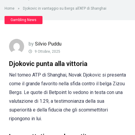
Home
»
Djokovic in vantaggio su Bergs all’ATP di Shanghai
Gambling News
by
Silvio Puddu
9 Ottobre, 2025
Djokovic punta alla vittoria
Nel torneo ATP di Shanghai, Novak Djokovic si presenta
come il grande favorito nella sfida contro il belga Zizou
Bergs. Le quote di Betpoint lo vedono in testa con una
valutazione di 1.29, a testimonianza della sua
superiorità e della fiducia che gli scommettitori
ripongono in lui.