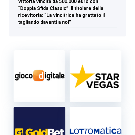
Vittoria vincita da 500.000 euro con
“Doppia Sfida Classic”. Il titolare della
ricevitoria: “La vincitrice ha grattato il
tagliando davanti a noi”