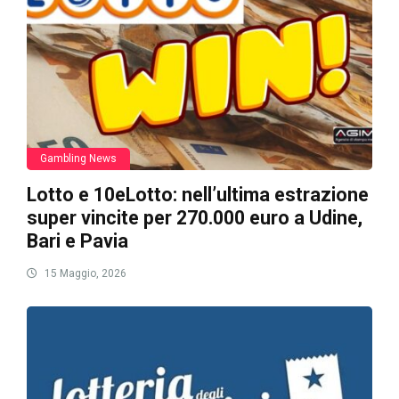
Gambling News
Lotto e 10eLotto: nell’ultima estrazione
super vincite per 270.000 euro a Udine,
Bari e Pavia
15 Maggio, 2026