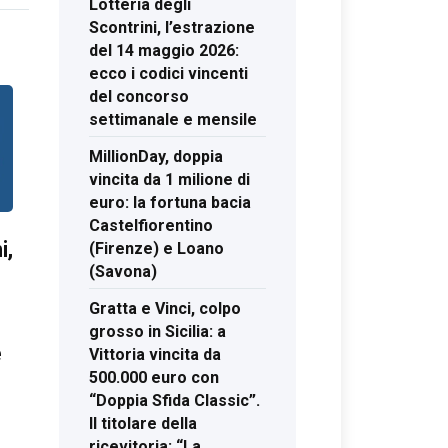
Lotteria degli
Scontrini, l’estrazione
del 14 maggio 2026:
ecco i codici vincenti
del concorso
settimanale e mensile
MillionDay, doppia
vincita da 1 milione di
euro: la fortuna bacia
Castelfiorentino
i,
(Firenze) e Loano
(Savona)
Gratta e Vinci, colpo
grosso in Sicilia: a
e
Vittoria vincita da
500.000 euro con
“Doppia Sfida Classic”.
Il titolare della
ricevitoria: “La