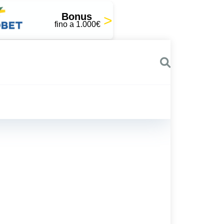
Bonus
fino a 1.000€