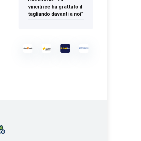
vincitrice ha grattato il
tagliando davanti a noi”