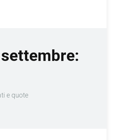
 settembre:
ti e quote