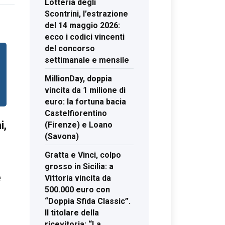
Lotteria degli
Scontrini, l’estrazione
del 14 maggio 2026:
ecco i codici vincenti
del concorso
settimanale e mensile
MillionDay, doppia
vincita da 1 milione di
euro: la fortuna bacia
Castelfiorentino
i,
(Firenze) e Loano
(Savona)
Gratta e Vinci, colpo
grosso in Sicilia: a
e
Vittoria vincita da
500.000 euro con
“Doppia Sfida Classic”.
Il titolare della
ricevitoria: “La