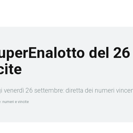
uperEnalotto del 26
cite
i venerdì 26 settembre: diretta dei numeri vincen
: numeri e vincite