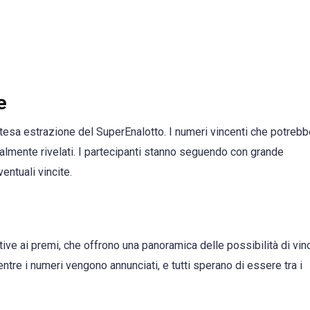
e
attesa estrazione del SuperEnalotto. I numeri vincenti che potreb
inalmente rivelati. I partecipanti stanno seguendo con grande
entuali vincite.
tive ai premi, che offrono una panoramica delle possibilità di vinc
ntre i numeri vengono annunciati, e tutti sperano di essere tra i