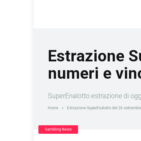
Estrazione S
numeri e vin
SuperEnalotto estrazione di ogg
Home
»
Estrazione SuperEnalotto del 26 settembre
Gambling News