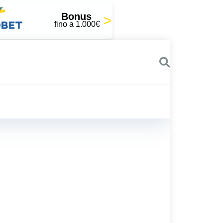
Bonus
fino a 1.000€