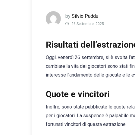
by
Silvio Puddu
26 Settembre, 2025
Risultati dell’estrazion
Oggi, venerdì 26 settembre, si è svolta l’
cambiare la vita dei giocatori sono stati f
interesse l’andamento delle giocate e le ev
Quote e vincitori
Inoltre, sono state pubblicate le quote rela
per i giocatori. La suspense è palpabile me
fortunati vincitori di questa estrazione.