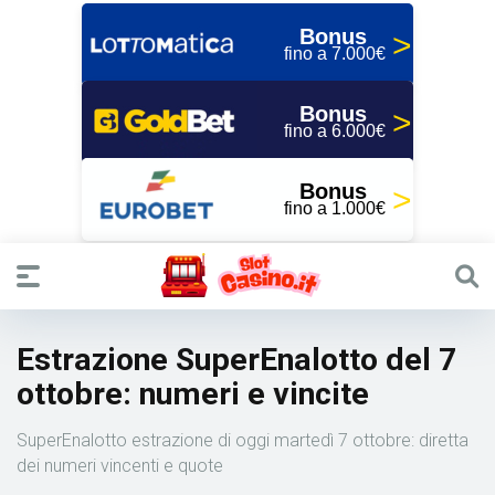
Bonus
fino a 7.000€
Bonus
fino a 6.000€
Bonus
fino a 1.000€
Estrazione SuperEnalotto del 7
ottobre: numeri e vincite
SuperEnalotto estrazione di oggi martedì 7 ottobre: diretta
dei numeri vincenti e quote