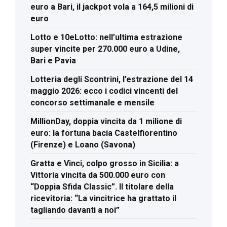
euro a Bari, il jackpot vola a 164,5 milioni di
euro
Lotto e 10eLotto: nell’ultima estrazione
super vincite per 270.000 euro a Udine,
Bari e Pavia
Lotteria degli Scontrini, l’estrazione del 14
maggio 2026: ecco i codici vincenti del
concorso settimanale e mensile
MillionDay, doppia vincita da 1 milione di
euro: la fortuna bacia Castelfiorentino
(Firenze) e Loano (Savona)
Gratta e Vinci, colpo grosso in Sicilia: a
Vittoria vincita da 500.000 euro con
“Doppia Sfida Classic”. Il titolare della
ricevitoria: “La vincitrice ha grattato il
tagliando davanti a noi”