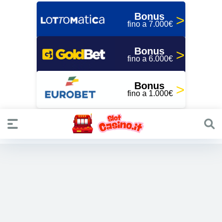
Bonus
fino a 7.000€
Bonus
fino a 6.000€
Bonus
fino a 1.000€