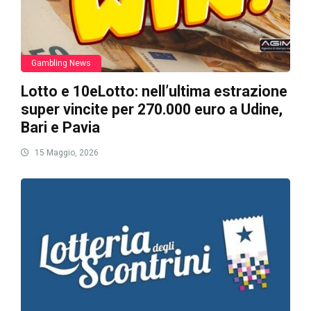
Gambling News
Lotto e 10eLotto: nell’ultima estrazione
super vincite per 270.000 euro a Udine,
Bari e Pavia
15 Maggio, 2026