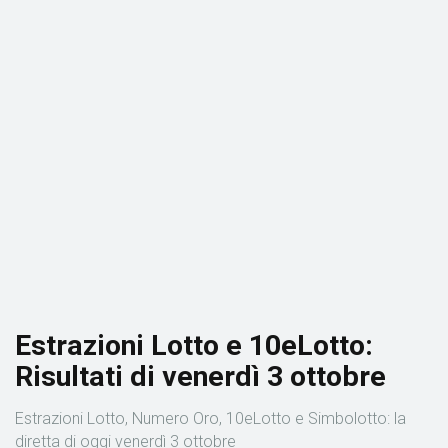
Estrazioni Lotto e 10eLotto:
Risultati di venerdì 3 ottobre
Estrazioni Lotto, Numero Oro, 10eLotto e Simbolotto: la
diretta di oggi venerdì 3 ottobre