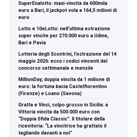
SuperEnalotto: maxi-vincita da 600mila
euro a Bari, il jackpot vola a 164,5 milioni di
euro
Lotto e 10eLotto: nell’ultima estrazione
super vincite per 270.000 euro a Udine,
Bari e Pavia
Lotteria degli Scontrini, l’estrazione del 14
maggio 2026: ecco i codici vincenti del
concorso settimanale e mensile
MillionDay, doppia vincita da 1 milione di
euro: la fortuna bacia Castelfiorentino
(Firenze) e Loano (Savona)
Gratta e Vinci, colpo grosso in Sicilia: a
Vittoria vincita da 500.000 euro con
“Doppia Sfida Classic”. Il titolare della
ricevitoria: “La vincitrice ha grattato il
tagliando davanti a noi”