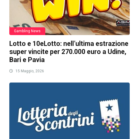
Gambling News
Lotto e 10eLotto: nell’ultima estrazione
super vincite per 270.000 euro a Udine,
Bari e Pavia
15 Maggio, 2026