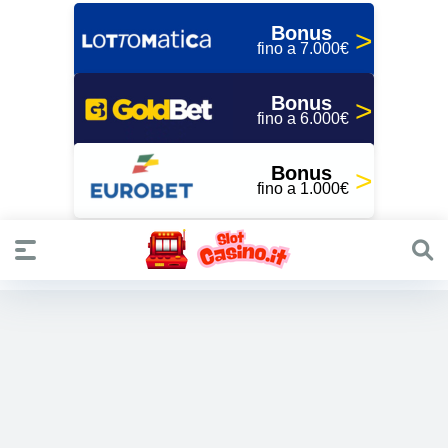
Bonus
fino a 7.000€
Bonus
fino a 6.000€
Bonus
fino a 1.000€