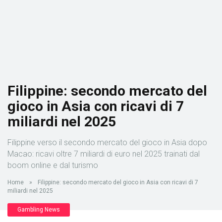
Filippine: secondo mercato del
gioco in Asia con ricavi di 7
miliardi nel 2025
Filippine verso il secondo mercato del gioco in Asia dopo
Macao: ricavi oltre 7 miliardi di euro nel 2025 trainati dal
boom online e dal turismo
Home
»
Filippine: secondo mercato del gioco in Asia con ricavi di 7
miliardi nel 2025
Gambling News