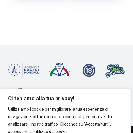
Ci teniamo alla tua privacy!
Utilizziamo i cookie per migliorare la tua esperienza di
navigazione, offrirti annunci o contenuti personalizzati e
analizzare il nostro traffico. Cliccando su "Accetta tutti",
acconsenti all'utilizzo dei cookie.