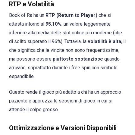
RTP e Volatilità
Book of Ra ha un
RTP (Return to Player)
che si
attesta intorno al
95.10%
, un valore leggermente
inferiore alla media delle slot online più moderne (che
di solito superano il 96%). Tuttavia, la
volatilità è alta
, il
che significa che le vincite non sono frequentissime,
ma possono essere
piuttosto sostanziose
quando
arrivano, soprattutto durante i free spin con simbolo
espandibile.
Questo rende il gioco più adatto a chi ha un approccio
paziente e apprezza le sessioni di gioco in cui si
attende il colpo grosso.
Ottimizzazione e Versioni Disponibili