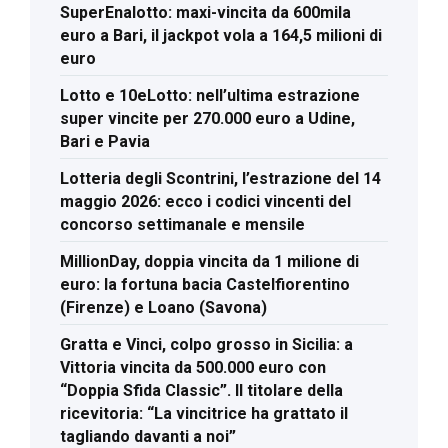
SuperEnalotto: maxi-vincita da 600mila
euro a Bari, il jackpot vola a 164,5 milioni di
euro
Lotto e 10eLotto: nell’ultima estrazione
super vincite per 270.000 euro a Udine,
Bari e Pavia
Lotteria degli Scontrini, l’estrazione del 14
maggio 2026: ecco i codici vincenti del
concorso settimanale e mensile
MillionDay, doppia vincita da 1 milione di
euro: la fortuna bacia Castelfiorentino
(Firenze) e Loano (Savona)
Gratta e Vinci, colpo grosso in Sicilia: a
Vittoria vincita da 500.000 euro con
“Doppia Sfida Classic”. Il titolare della
ricevitoria: “La vincitrice ha grattato il
tagliando davanti a noi”