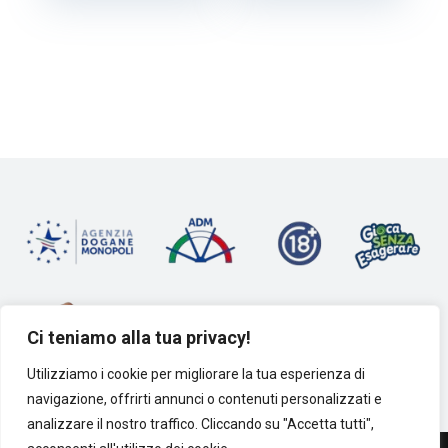
Ci teniamo alla tua privacy!
Utilizziamo i cookie per migliorare la tua esperienza di
navigazione, offrirti annunci o contenuti personalizzati e
analizzare il nostro traffico. Cliccando su "Accetta tutti",