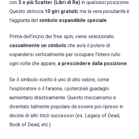
con
3 o più Scatter (Libri di Ra)
in qualsiasi posizione.
Questo sblocca
10 giri gratuiti
, ma la vera peculiarità è
l’aggiunta del
simbolo espandibile speciale
.
Prima dell’inizio dei free spin, viene selezionato
casualmente un simbolo
che avrà il potere di
espandersi verticalmente per occupare l’intero rullo
ogni volta che appare,
a prescindere dalla posizione
.
Se il simbolo scelto è uno di alto valore, come
l’esploratore o il faraone, i potenziali guadagni
aumentano drasticamente. Questo meccanismo è
diventato talmente popolare da essere poi ripreso in
decine di altri titoli successivi (es. Legacy of Dead,
Book of Dead, etc.).