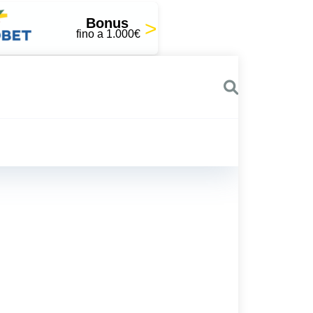
Bonus
fino a 1.000€