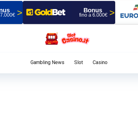
nus
Bonus
 7.000€
fino a 6.000€
Gambling News
Slot
Casino