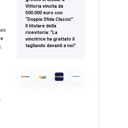
Vittoria vincita da
500.000 euro con
“Doppia Sfida Classic”.
Il titolare della
vale
ricevitoria: “La
 e
vincitrice ha grattato il
tagliando davanti a noi”
,
”