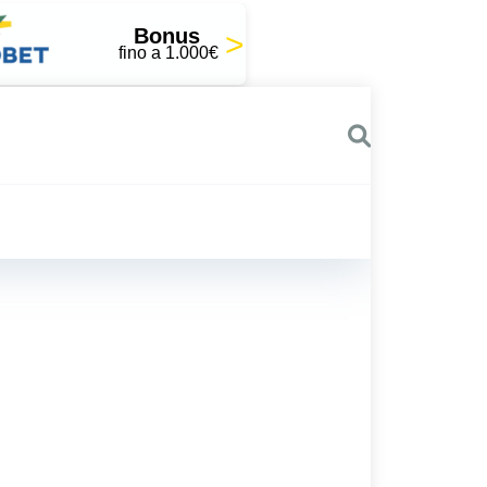
Bonus
fino a 1.000€