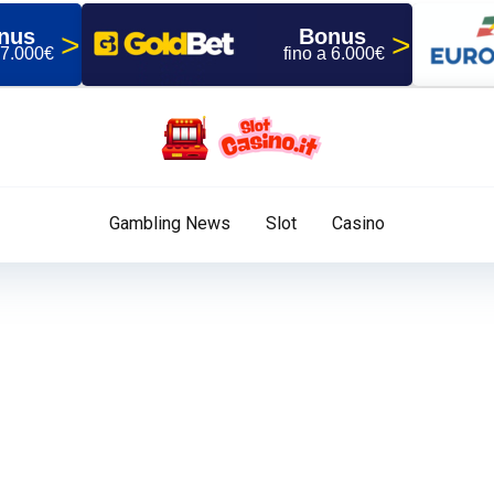
nus
Bonus
 7.000€
fino a 6.000€
Gambling News
Slot
Casino