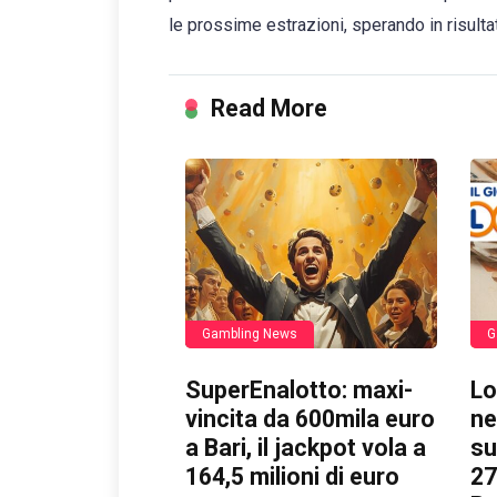
le prossime estrazioni, sperando in risultat
Read More
Gambling News
G
SuperEnalotto: maxi-
Lo
vincita da 600mila euro
ne
a Bari, il jackpot vola a
su
164,5 milioni di euro
27