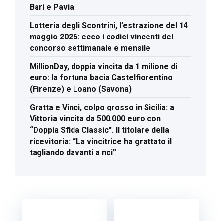
Bari e Pavia
Lotteria degli Scontrini, l’estrazione del 14
maggio 2026: ecco i codici vincenti del
concorso settimanale e mensile
MillionDay, doppia vincita da 1 milione di
euro: la fortuna bacia Castelfiorentino
(Firenze) e Loano (Savona)
Gratta e Vinci, colpo grosso in Sicilia: a
Vittoria vincita da 500.000 euro con
“Doppia Sfida Classic”. Il titolare della
ricevitoria: “La vincitrice ha grattato il
tagliando davanti a noi”