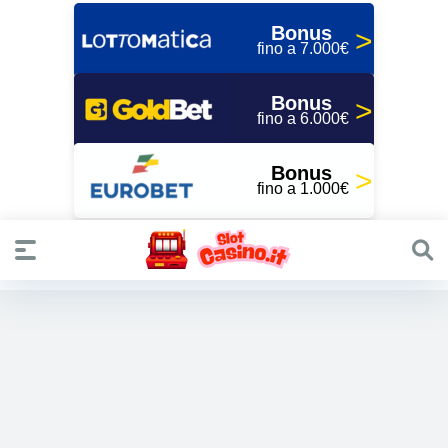
Bonus
fino a 7.000€
Bonus
fino a 6.000€
Bonus
fino a 1.000€