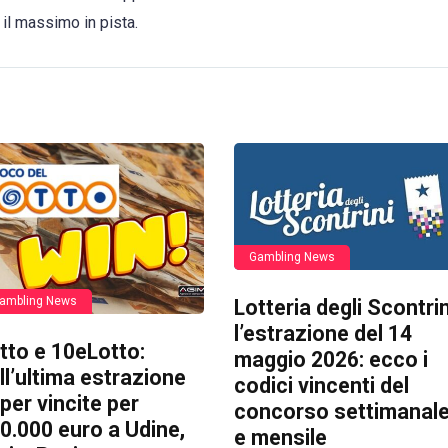
il massimo in pista.
Gambling News
ambling News
Lotteria degli Scontrin
l’estrazione del 14
tto e 10eLotto:
maggio 2026: ecco i
ll’ultima estrazione
codici vincenti del
per vincite per
concorso settimanal
0.000 euro a Udine,
e mensile