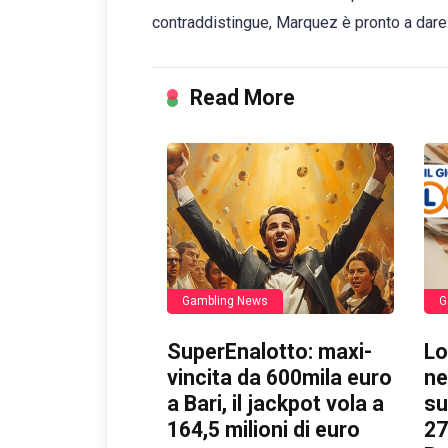
contraddistingue, Marquez è pronto a dare 
Read More
Gambling News
G
SuperEnalotto: maxi-
Lo
vincita da 600mila euro
ne
a Bari, il jackpot vola a
su
164,5 milioni di euro
27