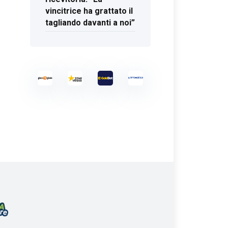
vincitrice ha grattato il
tagliando davanti a noi”