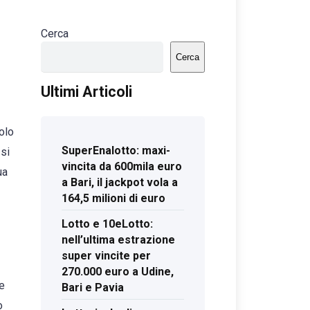
Cerca
Cerca
Ultimi Articoli
olo
SuperEnalotto: maxi-
 si
vincita da 600mila euro
ua
a Bari, il jackpot vola a
164,5 milioni di euro
Lotto e 10eLotto:
nell’ultima estrazione
super vincite per
270.000 euro a Udine,
be
Bari e Pavia
o