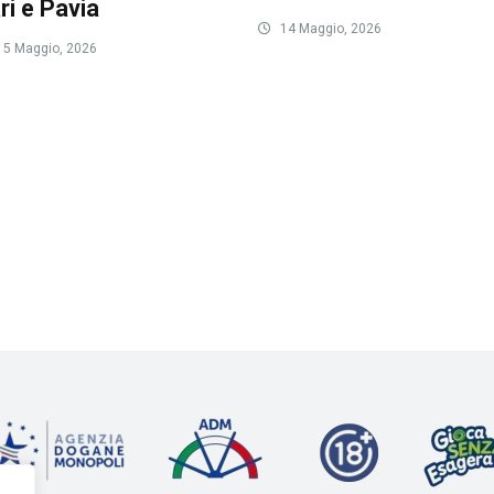
ri e Pavia
14 Maggio, 2026
5 Maggio, 2026