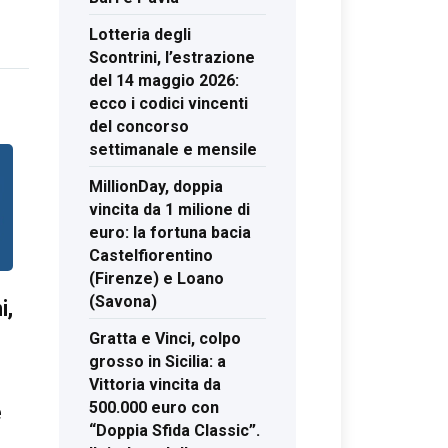
Lotteria degli
Scontrini, l’estrazione
del 14 maggio 2026:
ecco i codici vincenti
del concorso
settimanale e mensile
MillionDay, doppia
vincita da 1 milione di
euro: la fortuna bacia
Castelfiorentino
(Firenze) e Loano
(Savona)
i,
Gratta e Vinci, colpo
grosso in Sicilia: a
Vittoria vincita da
500.000 euro con
e
“Doppia Sfida Classic”.