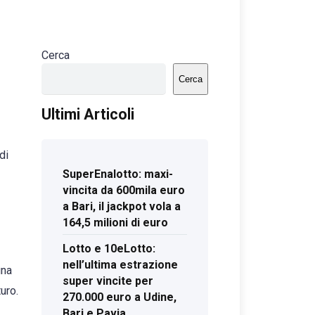
Cerca
Cerca
Ultimi Articoli
di
SuperEnalotto: maxi-
vincita da 600mila euro
a Bari, il jackpot vola a
164,5 milioni di euro
Lotto e 10eLotto:
nell’ultima estrazione
una
super vincite per
uro.
270.000 euro a Udine,
Bari e Pavia