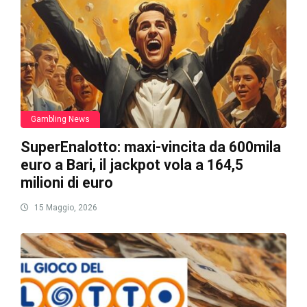
Gambling News
SuperEnalotto: maxi-vincita da 600mila
euro a Bari, il jackpot vola a 164,5
milioni di euro
15 Maggio, 2026