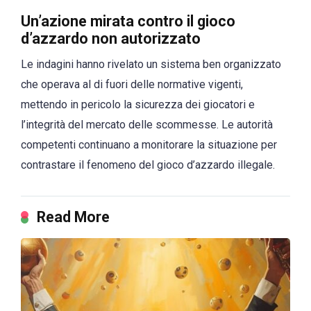
Un’azione mirata contro il gioco
d’azzardo non autorizzato
Le indagini hanno rivelato un sistema ben organizzato
che operava al di fuori delle normative vigenti,
mettendo in pericolo la sicurezza dei giocatori e
l’integrità del mercato delle scommesse. Le autorità
competenti continuano a monitorare la situazione per
contrastare il fenomeno del gioco d’azzardo illegale.
Read More