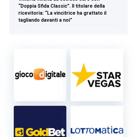
“Doppia Sfida Classic”. Il titolare della
ricevitoria: “La vincitrice ha grattato il
tagliando davanti a noi”