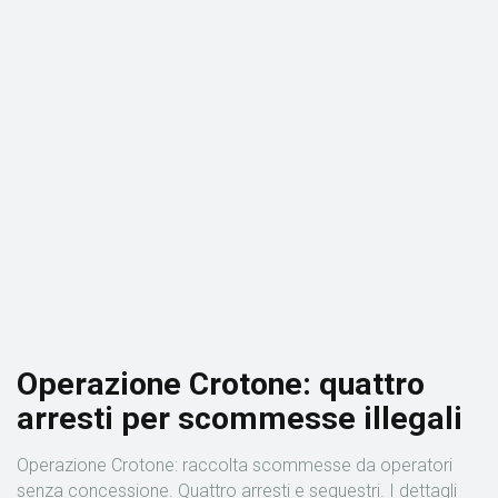
Operazione Crotone: quattro
arresti per scommesse illegali
Operazione Crotone: raccolta scommesse da operatori
senza concessione. Quattro arresti e sequestri. I dettagli