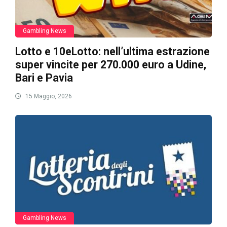
Gambling News
Lotto e 10eLotto: nell’ultima estrazione
super vincite per 270.000 euro a Udine,
Bari e Pavia
15 Maggio, 2026
Gambling News