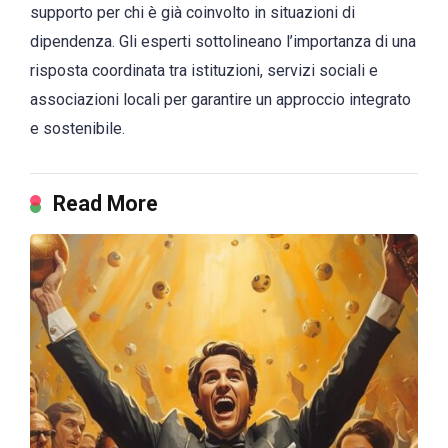
supporto per chi è già coinvolto in situazioni di
dipendenza. Gli esperti sottolineano l’importanza di una
risposta coordinata tra istituzioni, servizi sociali e
associazioni locali per garantire un approccio integrato
e sostenibile.
Read More