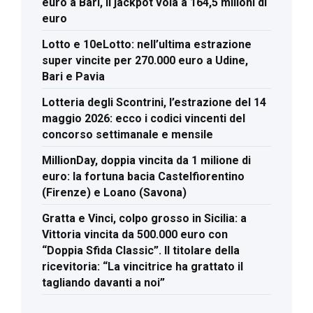
euro a Bari, il jackpot vola a 164,5 milioni di
euro
Lotto e 10eLotto: nell’ultima estrazione
super vincite per 270.000 euro a Udine,
Bari e Pavia
Lotteria degli Scontrini, l’estrazione del 14
maggio 2026: ecco i codici vincenti del
concorso settimanale e mensile
MillionDay, doppia vincita da 1 milione di
euro: la fortuna bacia Castelfiorentino
(Firenze) e Loano (Savona)
Gratta e Vinci, colpo grosso in Sicilia: a
Vittoria vincita da 500.000 euro con
“Doppia Sfida Classic”. Il titolare della
ricevitoria: “La vincitrice ha grattato il
tagliando davanti a noi”