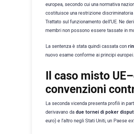
europea, secondo cui una normativa nazio
costituisce una restrizione discriminatoria 
Trattato sul funzionamento dell’UE. Ne deriv
membri non possono essere tassate in modo 
La sentenza è stata quindi cassata con
ri
nuovo esame conforme ai principi europei.
Il caso misto UE–
convenzioni contr
La seconda vicenda presenta profili in parte
derivavano da
due tornei di poker disput
euro) e l’altro negli Stati Uniti, un Paese e