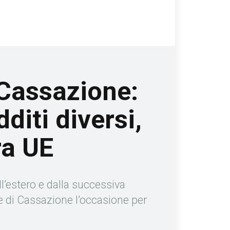
, Cassazione:
diti diversi,
ra UE
l’estero e dalla successiva
te di Cassazione l’occasione per