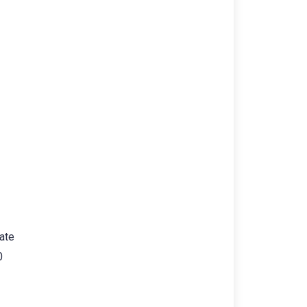
tate
0