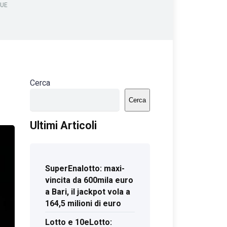
 UE
Cerca
Cerca
Ultimi Articoli
SuperEnalotto: maxi-
vincita da 600mila euro
a Bari, il jackpot vola a
164,5 milioni di euro
Lotto e 10eLotto: