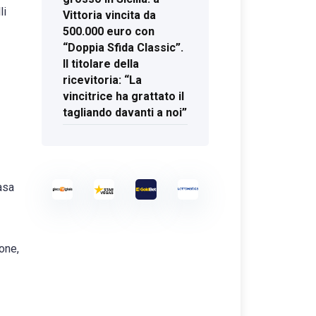
li
Vittoria vincita da
500.000 euro con
“Doppia Sfida Classic”.
Il titolare della
ricevitoria: “La
vincitrice ha grattato il
tagliando davanti a noi”
asa
ione,