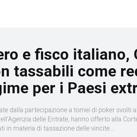
ero e fisco italiano
n tassabili come red
egime per i Paesi ext
e dalla partecipazione a tornei di poker svolti al
ell’Agenzia delle Entrate, hanno offerto alla Cor
ti in materia di tassazione delle vincite…