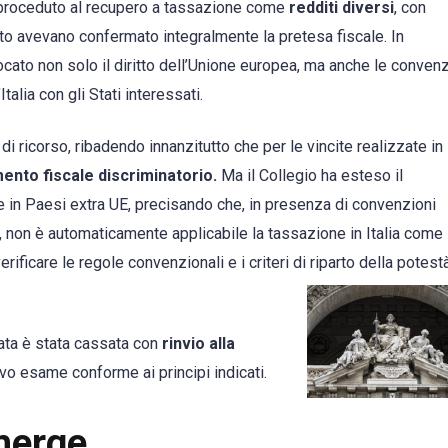
roceduto al recupero a tassazione come
redditi diversi
, con
rito avevano confermato integralmente la pretesa fiscale. In
vocato non solo il diritto dell’Unione europea, ma anche le convenz
talia con gli Stati interessati.
i ricorso, ribadendo innanzitutto che per le vincite realizzate in
mento fiscale discriminatorio.
Ma il Collegio ha esteso il
 in Paesi extra UE, precisando che, in presenza di convenzioni
i, non è automaticamente applicabile la tassazione in Italia come
verificare le regole convenzionali e i criteri di riparto della potest
ata è stata cassata con
rinvio alla
vo esame conforme ai principi indicati.
emerge