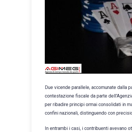
Due vicende parallele, accomunate dalla p
contestazione fiscale da parte dell’Agenzia
per ribadire principi ormai consolidati in m
confini nazionali, distinguendo con precisi
In entrambi i casi, i contribuenti avevano o