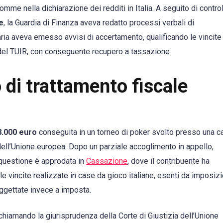
mme nella dichiarazione dei redditi in Italia. A seguito di control
e
, la Guardia di Finanza aveva redatto processi verbali di
ria aveva emesso avvisi di accertamento, qualificando le vincite
7 del TUIR, con conseguente recupero a tassazione.
o di trattamento fiscale
48.000 euro
conseguita in un torneo di poker svolto presso una c
dell’Unione europea. Dopo un parziale accoglimento in appello,
a questione è approdata in
Cassazione
, dove il contribuente ha
le vincite realizzate in case da gioco italiane, esenti da imposiz
oggettate invece a imposta.
chiamando la giurisprudenza della Corte di Giustizia dell’Unione