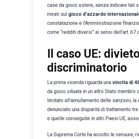
case da gioco estere, senza indicare tali so
mirati sul
gioco d’azzardo internazional
constatazione e l’Amministrazione finanzia
come “redditi diversi” ai sensi dell’art. 6
Il caso UE: diviet
discriminatorio
La prima vicenda riguarda una
vincita di 
da gioco situata in un altro Stato membro 
limitato all’annullamento delle sanzioni, l
denunciato una disparità di trattamento tra 
e quelle conseguite in altri Paesi UE, ass
La Suprema Corte ha accolto le censure, ri