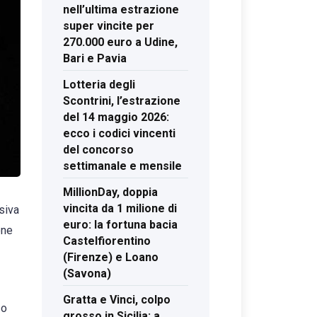
nell’ultima estrazione
super vincite per
270.000 euro a Udine,
Bari e Pavia
Lotteria degli
Scontrini, l’estrazione
del 14 maggio 2026:
ecco i codici vincenti
del concorso
settimanale e mensile
MillionDay, doppia
vincita da 1 milione di
siva
euro: la fortuna bacia
one
Castelfiorentino
(Firenze) e Loano
(Savona)
Gratta e Vinci, colpo
so
grosso in Sicilia: a