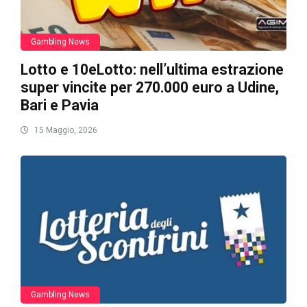
Gambling News
Lotto e 10eLotto: nell’ultima estrazione
super vincite per 270.000 euro a Udine,
Bari e Pavia
15 Maggio, 2026
Gambling News