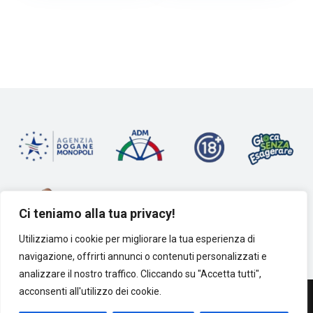
Ci teniamo alla tua privacy!
Utilizziamo i cookie per migliorare la tua esperienza di
navigazione, offrirti annunci o contenuti personalizzati e
analizzare il nostro traffico. Cliccando su "Accetta tutti",
acconsenti all'utilizzo dei cookie.
© Copyright 2025 | Slotcasino.it | Tutti i diritti riservati.