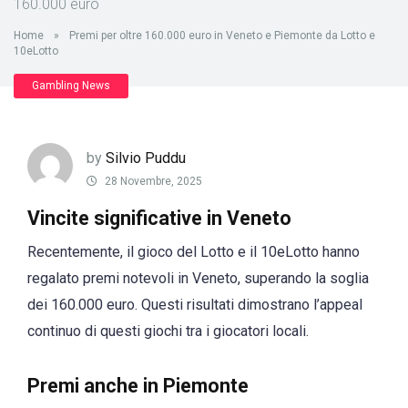
160.000 euro
Home
»
Premi per oltre 160.000 euro in Veneto e Piemonte da Lotto e
10eLotto
Gambling News
by
Silvio Puddu
28 Novembre, 2025
Vincite significative in Veneto
Recentemente, il gioco del Lotto e il 10eLotto hanno
regalato premi notevoli in Veneto, superando la soglia
dei 160.000 euro. Questi risultati dimostrano l’appeal
continuo di questi giochi tra i giocatori locali.
Premi anche in Piemonte