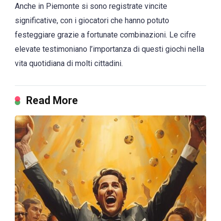
Anche in Piemonte si sono registrate vincite
significative, con i giocatori che hanno potuto
festeggiare grazie a fortunate combinazioni. Le cifre
elevate testimoniano l’importanza di questi giochi nella
vita quotidiana di molti cittadini.
Read More