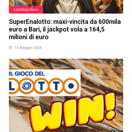
Gambling News
SuperEnalotto: maxi-vincita da 600mila
euro a Bari, il jackpot vola a 164,5
milioni di euro
15 Maggio, 2026