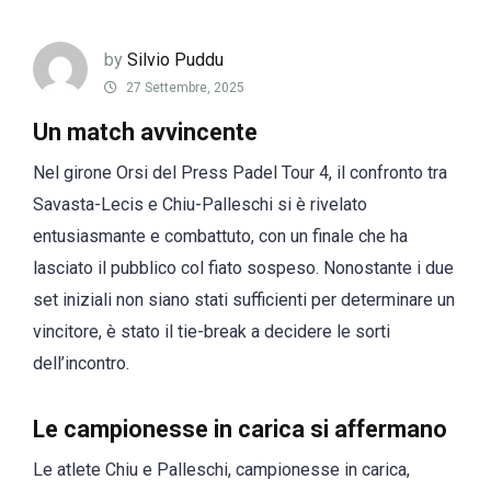
by
Silvio Puddu
27 Settembre, 2025
Un match avvincente
Nel girone Orsi del Press Padel Tour 4, il confronto tra
Savasta-Lecis e Chiu-Palleschi si è rivelato
entusiasmante e combattuto, con un finale che ha
lasciato il pubblico col fiato sospeso. Nonostante i due
set iniziali non siano stati sufficienti per determinare un
vincitore, è stato il tie-break a decidere le sorti
dell’incontro.
Le campionesse in carica si affermano
Le atlete Chiu e Palleschi, campionesse in carica,