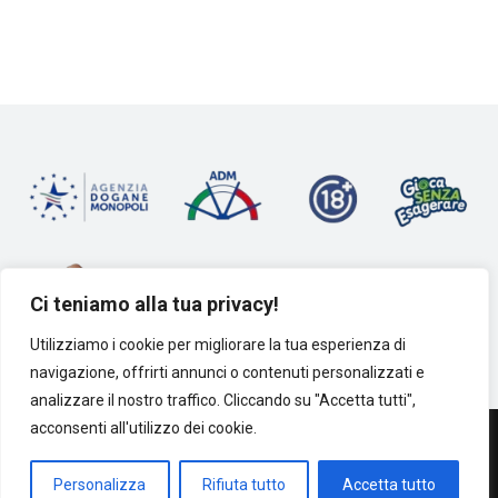
Ci teniamo alla tua privacy!
Utilizziamo i cookie per migliorare la tua esperienza di
navigazione, offrirti annunci o contenuti personalizzati e
analizzare il nostro traffico. Cliccando su "Accetta tutti",
acconsenti all'utilizzo dei cookie.
© Copyright 2025 | Slotcasino.it | Tutti i diritti riservati.
Personalizza
Rifiuta tutto
Accetta tutto
Privacy Policy
Contatti