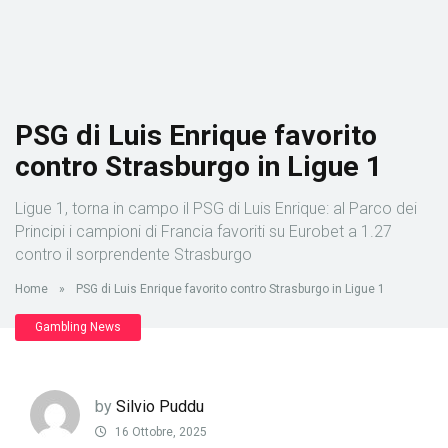
PSG di Luis Enrique favorito
contro Strasburgo in Ligue 1
Ligue 1, torna in campo il PSG di Luis Enrique: al Parco dei
Principi i campioni di Francia favoriti su Eurobet a 1.27
contro il sorprendente Strasburgo
Home
»
PSG di Luis Enrique favorito contro Strasburgo in Ligue 1
Gambling News
by
Silvio Puddu
16 Ottobre, 2025