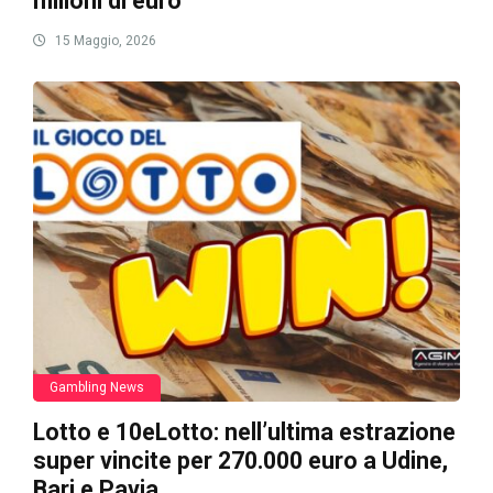
milioni di euro
15 Maggio, 2026
Gambling News
Lotto e 10eLotto: nell’ultima estrazione
super vincite per 270.000 euro a Udine,
Bari e Pavia