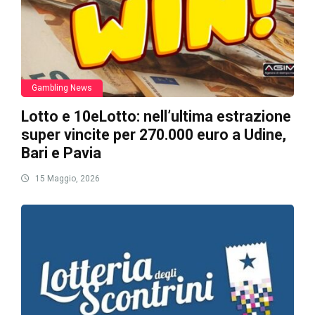
Gambling News
Lotto e 10eLotto: nell’ultima estrazione
super vincite per 270.000 euro a Udine,
Bari e Pavia
15 Maggio, 2026