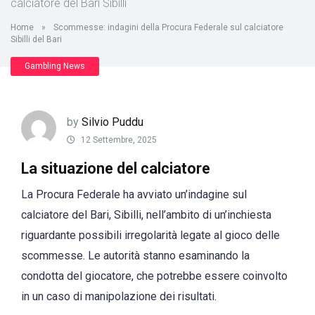
calciatore del Bari Sibilli
Home
»
Scommesse: indagini della Procura Federale sul calciatore
Sibilli del Bari
Gambling News
by
Silvio Puddu
12 Settembre, 2025
La situazione del calciatore
La Procura Federale ha avviato un’indagine sul
calciatore del Bari, Sibilli, nell’ambito di un’inchiesta
riguardante possibili irregolarità legate al gioco delle
scommesse. Le autorità stanno esaminando la
condotta del giocatore, che potrebbe essere coinvolto
in un caso di manipolazione dei risultati.