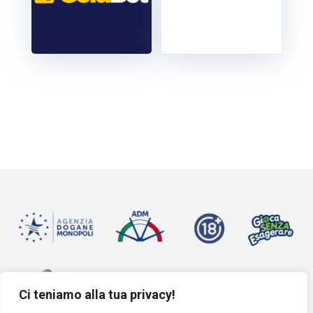
Ci teniamo alla tua privacy!