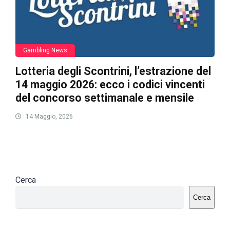
Gambling News
Lotteria degli Scontrini, l’estrazione del
14 maggio 2026: ecco i codici vincenti
del concorso settimanale e mensile
14 Maggio, 2026
Cerca
Cerca