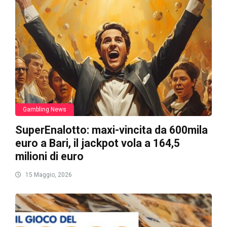
Gambling News
SuperEnalotto: maxi-vincita da 600mila
euro a Bari, il jackpot vola a 164,5
milioni di euro
15 Maggio, 2026