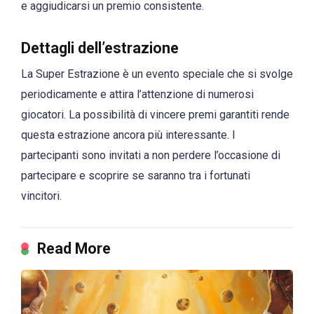
e aggiudicarsi un premio consistente.
Dettagli dell’estrazione
La Super Estrazione è un evento speciale che si svolge
periodicamente e attira l’attenzione di numerosi
giocatori. La possibilità di vincere premi garantiti rende
questa estrazione ancora più interessante. I
partecipanti sono invitati a non perdere l’occasione di
partecipare e scoprire se saranno tra i fortunati
vincitori.
Read More