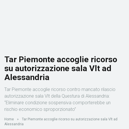
Tar Piemonte accoglie ricorso
su autorizzazione sala Vlt ad
Alessandria
Tar Piemonte accoglie ricorso contro mancato rilascio
autorizzazione sala Vlt della Questura di Alessandria:
“Eliminare condizione sospensiva comporterebbe un
rischio economico sproporzionato”
Home
»
Tar Piemonte accoglie ricorso su autorizzazione sala Vlt ad
Alessandria