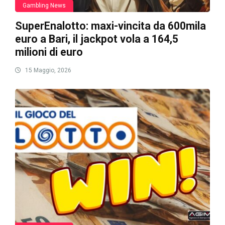
Gambling News
SuperEnalotto: maxi-vincita da 600mila
euro a Bari, il jackpot vola a 164,5
milioni di euro
15 Maggio, 2026