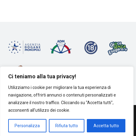
Ci teniamo alla tua privacy!
Utilizziamo i cookie per migliorare la tua esperienza di
navigazione, offrirti annunci o contenuti personalizzati e
analizzare il nostro traffico. Cliccando su "Accetta tutti",
acconsenti all'utilizzo dei cookie.
© Copyright 2025 | Slotcasino.it | Tutti i diritti riservati.
Personalizza
Rifiuta tutto
Accetta tutto
Privacy Policy
Contatti