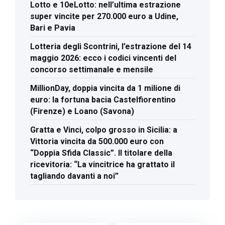
Lotto e 10eLotto: nell’ultima estrazione
super vincite per 270.000 euro a Udine,
Bari e Pavia
Lotteria degli Scontrini, l’estrazione del 14
maggio 2026: ecco i codici vincenti del
concorso settimanale e mensile
MillionDay, doppia vincita da 1 milione di
euro: la fortuna bacia Castelfiorentino
(Firenze) e Loano (Savona)
Gratta e Vinci, colpo grosso in Sicilia: a
Vittoria vincita da 500.000 euro con
“Doppia Sfida Classic”. Il titolare della
ricevitoria: “La vincitrice ha grattato il
tagliando davanti a noi”