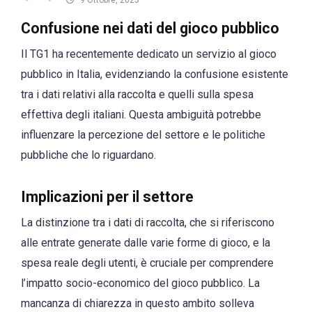
9 Ottobre, 2025
Confusione nei dati del gioco pubblico
Il TG1 ha recentemente dedicato un servizio al gioco
pubblico in Italia, evidenziando la confusione esistente
tra i dati relativi alla raccolta e quelli sulla spesa
effettiva degli italiani. Questa ambiguità potrebbe
influenzare la percezione del settore e le politiche
pubbliche che lo riguardano.
Implicazioni per il settore
La distinzione tra i dati di raccolta, che si riferiscono
alle entrate generate dalle varie forme di gioco, e la
spesa reale degli utenti, è cruciale per comprendere
l’impatto socio-economico del gioco pubblico. La
mancanza di chiarezza in questo ambito solleva