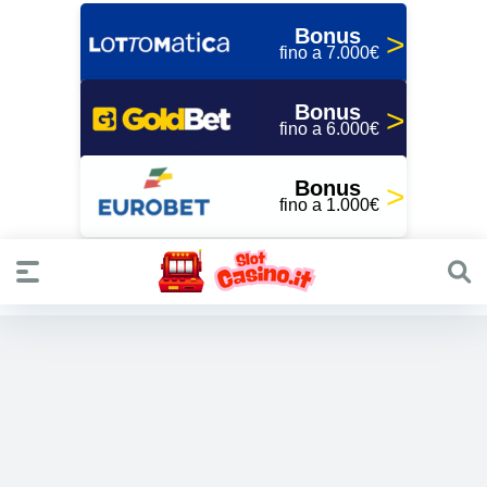
Bonus
fino a 7.000€
Bonus
fino a 6.000€
Bonus
fino a 1.000€