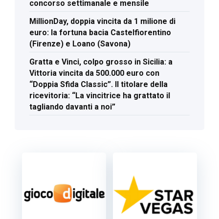
concorso settimanale e mensile
MillionDay, doppia vincita da 1 milione di
euro: la fortuna bacia Castelfiorentino
(Firenze) e Loano (Savona)
Gratta e Vinci, colpo grosso in Sicilia: a
Vittoria vincita da 500.000 euro con
“Doppia Sfida Classic”. Il titolare della
ricevitoria: “La vincitrice ha grattato il
tagliando davanti a noi”