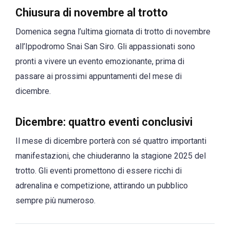
Chiusura di novembre al trotto
Domenica segna l’ultima giornata di trotto di novembre
all’Ippodromo Snai San Siro. Gli appassionati sono
pronti a vivere un evento emozionante, prima di
passare ai prossimi appuntamenti del mese di
dicembre.
Dicembre: quattro eventi conclusivi
Il mese di dicembre porterà con sé quattro importanti
manifestazioni, che chiuderanno la stagione 2025 del
trotto. Gli eventi promettono di essere ricchi di
adrenalina e competizione, attirando un pubblico
sempre più numeroso.