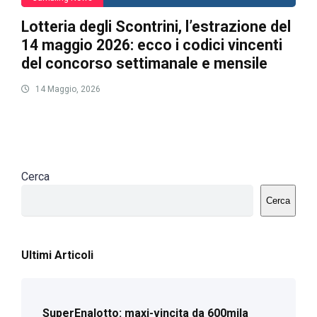
Lotteria degli Scontrini, l’estrazione del
14 maggio 2026: ecco i codici vincenti
del concorso settimanale e mensile
14 Maggio, 2026
Cerca
Cerca
Ultimi Articoli
SuperEnalotto: maxi-vincita da 600mila