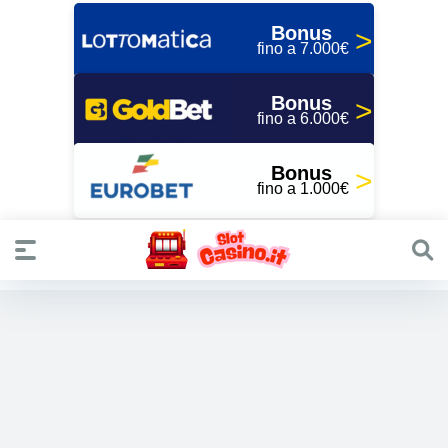
Bonus
fino a 7.000€
Bonus
fino a 6.000€
Bonus
fino a 1.000€