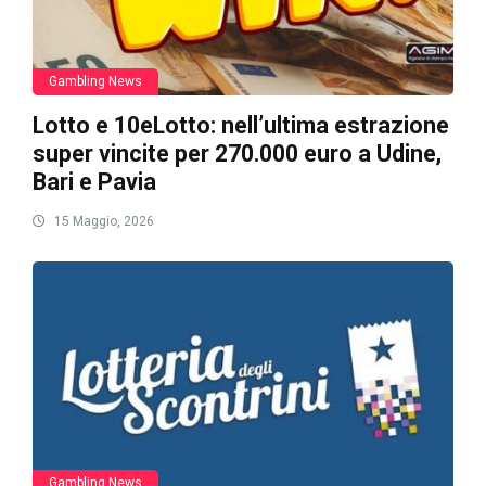
Gambling News
Lotto e 10eLotto: nell’ultima estrazione
super vincite per 270.000 euro a Udine,
Bari e Pavia
15 Maggio, 2026
Gambling News