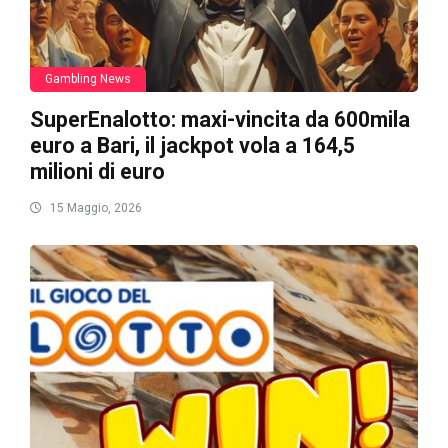
Gambling News
SuperEnalotto: maxi-vincita da 600mila
euro a Bari, il jackpot vola a 164,5
milioni di euro
15 Maggio, 2026