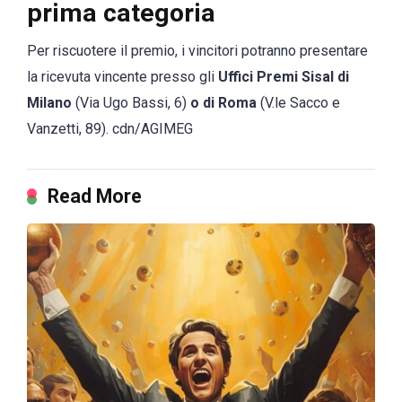
prima categoria
Per riscuotere il premio, i vincitori potranno presentare
la ricevuta vincente presso gli
Uffici Premi Sisal di
Milano
(Via Ugo Bassi, 6)
o di Roma
(V.le Sacco e
Vanzetti, 89). cdn/AGIMEG
Read More