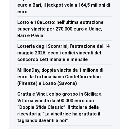
euro a Bari, il jackpot vola a 164,5 milioni di
euro
Lotto e 10eLotto: nell’ultima estrazione
super vincite per 270.000 euro a Udine,
Bari e Pavia
Lotteria degli Scontrini, l’estrazione del 14
maggio 2026: ecco i codici vincenti del
concorso settimanale e mensile
MillionDay, doppia vincita da 1 milione di
euro: la fortuna bacia Castelfiorentino
(Firenze) e Loano (Savona)
Gratta e Vinci, colpo grosso in Sicilia: a
Vittoria vincita da 500.000 euro con
“Doppia Sfida Classic”. Il titolare della
ricevitoria: “La vincitrice ha grattato il
tagliando davanti a noi”