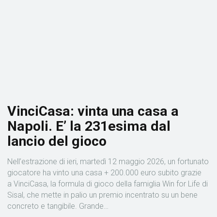
VinciCasa: vinta una casa a
Napoli. E’ la 231esima dal
lancio del gioco
Nell’estrazione di ieri, martedì 12 maggio 2026, un fortunato
giocatore ha vinto una casa + 200.000 euro subito grazie
a VinciCasa, la formula di gioco della famiglia Win for Life di
Sisal, che mette in palio un premio incentrato su un bene
concreto e tangibile. Grande…