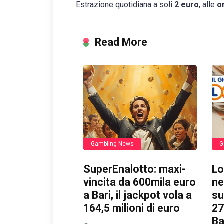
Estrazione quotidiana a soli
2 euro
, alle
o
Read More
Gambling News
G
SuperEnalotto: maxi-
Lo
vincita da 600mila euro
ne
a Bari, il jackpot vola a
su
164,5 milioni di euro
27
Ba