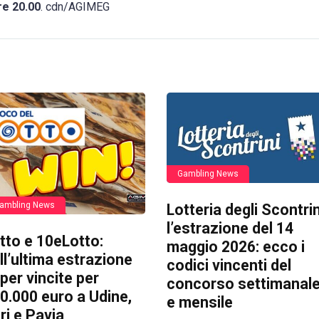
re 20.00
. cdn/AGIMEG
Gambling News
ambling News
Lotteria degli Scontrin
l’estrazione del 14
tto e 10eLotto:
maggio 2026: ecco i
ll’ultima estrazione
codici vincenti del
per vincite per
concorso settimanal
0.000 euro a Udine,
e mensile
ri e Pavia