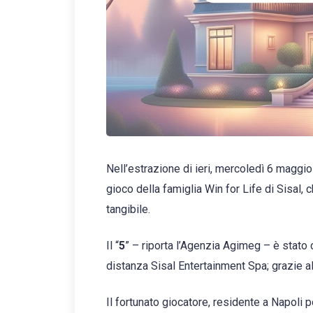
Nell’estrazione di ieri, mercoledì 6 maggi
gioco della famiglia Win for Life di Sisal,
tangibile.
Il “
5
” – riporta l’Agenzia Agimeg – è stato 
distanza Sisal Entertainment Spa; grazie a
Il fortunato giocatore, residente a Napoli 