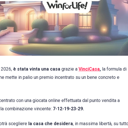
o 2026,
è stata vinta una casa
grazie a
VinciCasa
,
la formula di
 che mette in palio un premio incentrato su un bene concreto e
centrato con una giocata online effettuata dal punto vendita a
lla combinazione vincente:
7-12-19-23-29.
potrà scegliere
la casa che desidera
, in massima libertà, su tutto