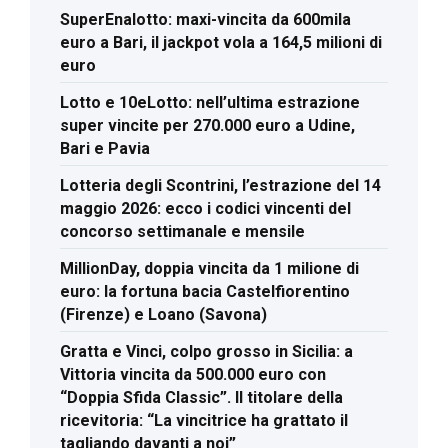
SuperEnalotto: maxi-vincita da 600mila
euro a Bari, il jackpot vola a 164,5 milioni di
euro
Lotto e 10eLotto: nell’ultima estrazione
super vincite per 270.000 euro a Udine,
Bari e Pavia
Lotteria degli Scontrini, l’estrazione del 14
maggio 2026: ecco i codici vincenti del
concorso settimanale e mensile
MillionDay, doppia vincita da 1 milione di
euro: la fortuna bacia Castelfiorentino
(Firenze) e Loano (Savona)
Gratta e Vinci, colpo grosso in Sicilia: a
Vittoria vincita da 500.000 euro con
“Doppia Sfida Classic”. Il titolare della
ricevitoria: “La vincitrice ha grattato il
tagliando davanti a noi”