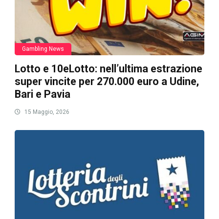
Gambling News
Lotto e 10eLotto: nell’ultima estrazione
super vincite per 270.000 euro a Udine,
Bari e Pavia
15 Maggio, 2026