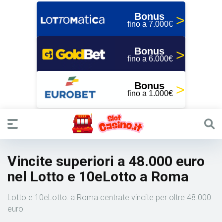
Bonus
fino a 7.000€
Bonus
fino a 6.000€
Bonus
fino a 1.000€
Vincite superiori a 48.000 euro
nel Lotto e 10eLotto a Roma
Lotto e 10eLotto: a Roma centrate vincite per oltre 48.000
euro