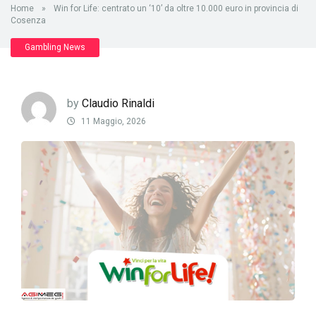
Home
»
Win for Life: centrato un ‘10’ da oltre 10.000 euro in provincia di
Cosenza
Gambling News
by
Claudio Rinaldi
11 Maggio, 2026