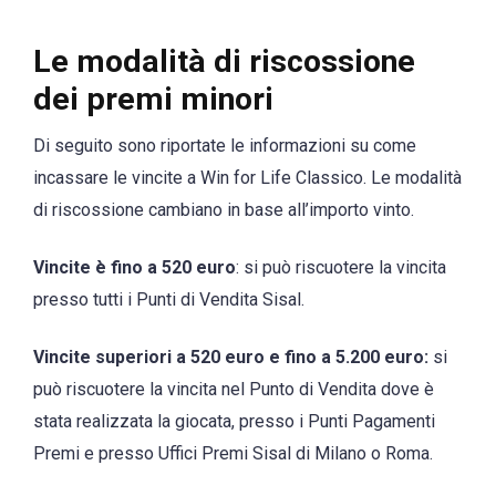
Le modalità di riscossione
dei premi minori
Di seguito sono riportate le informazioni su come
incassare le vincite a Win for Life Classico. Le modalità
di riscossione cambiano in base all’importo vinto.
Vincite è fino a 520 euro
: si può riscuotere la vincita
presso tutti i Punti di Vendita Sisal.
Vincite superiori a 520 euro e fino a 5.200 euro:
si
può riscuotere la vincita nel Punto di Vendita dove è
stata realizzata la giocata, presso i Punti Pagamenti
Premi e presso Uffici Premi Sisal di Milano o Roma.