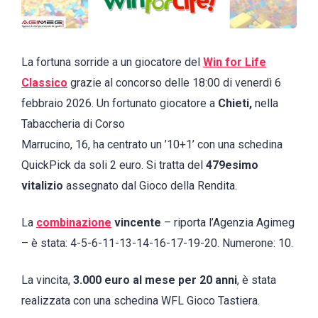
La fortuna sorride a un giocatore del
Win for Life
Classico
grazie al concorso delle 18:00 di venerdì 6
febbraio 2026. Un fortunato giocatore a
Chieti,
nella
Tabaccheria di Corso
Marrucino, 16, ha centrato un ’10+1’ con una schedina
QuickPick da soli 2 euro. Si tratta del
479esimo
vitalizio
assegnato dal Gioco della Rendita.
La
combinazione
vincente
– riporta l’Agenzia Agimeg
– è stata: 4-5-6-11-13-14-16-17-19-20. Numerone: 10.
La vincita,
3.000 euro al mese per 20 anni
, è stata
realizzata con una schedina WFL Gioco Tastiera.