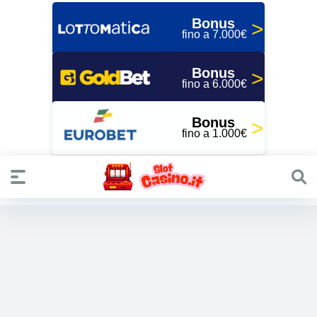
Bonus
fino a 7.000€
Bonus
fino a 6.000€
Bonus
fino a 1.000€