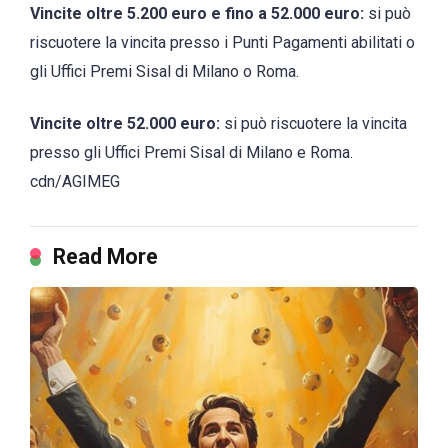
Vincite oltre 5.200 euro e fino a 52.000 euro:
si può
riscuotere la vincita presso i Punti Pagamenti abilitati o
gli Uffici Premi Sisal di Milano o Roma.
Vincite oltre 52.000 euro:
si può riscuotere la vincita
presso gli Uffici Premi Sisal di Milano e Roma.
cdn/AGIMEG
Read More