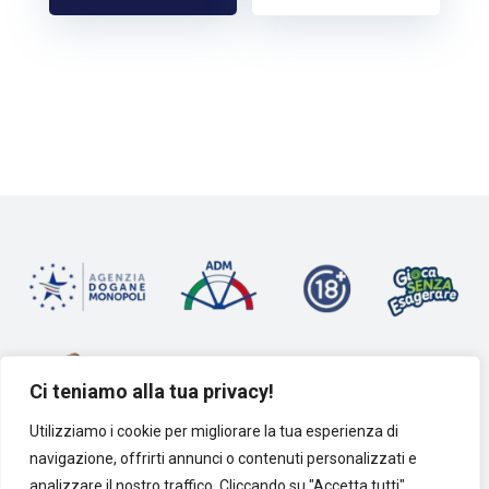
Ci teniamo alla tua privacy!
Utilizziamo i cookie per migliorare la tua esperienza di
navigazione, offrirti annunci o contenuti personalizzati e
analizzare il nostro traffico. Cliccando su "Accetta tutti",