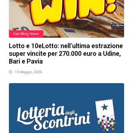
Gambling News
Lotto e 10eLotto: nell’ultima estrazione
super vincite per 270.000 euro a Udine,
Bari e Pavia
15 Maggio, 2026