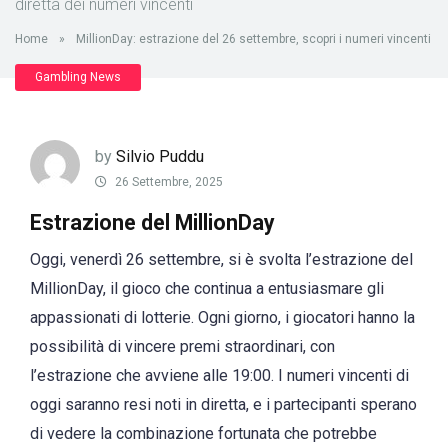
diretta dei numeri vincenti
Home
»
MillionDay: estrazione del 26 settembre, scopri i numeri vincenti
Gambling News
by
Silvio Puddu
26 Settembre, 2025
Estrazione del MillionDay
Oggi, venerdì 26 settembre, si è svolta l’estrazione del
MillionDay, il gioco che continua a entusiasmare gli
appassionati di lotterie. Ogni giorno, i giocatori hanno la
possibilità di vincere premi straordinari, con
l’estrazione che avviene alle 19:00. I numeri vincenti di
oggi saranno resi noti in diretta, e i partecipanti sperano
di vedere la combinazione fortunata che potrebbe