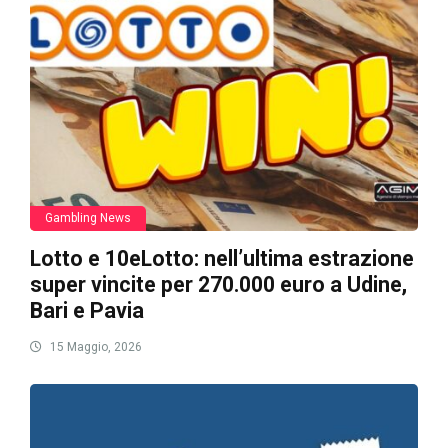
Gambling News
Lotto e 10eLotto: nell’ultima estrazione
super vincite per 270.000 euro a Udine,
Bari e Pavia
15 Maggio, 2026