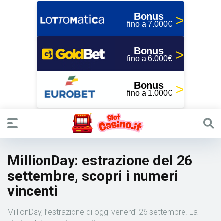
Bonus
fino a 7.000€
Bonus
fino a 6.000€
Bonus
fino a 1.000€
MillionDay: estrazione del 26
settembre, scopri i numeri
vincenti
MillionDay, l’estrazione di oggi venerdì 26 settembre. La