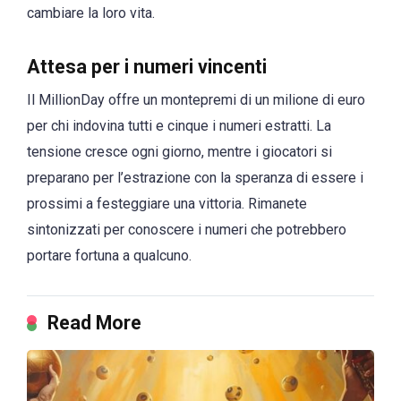
cambiare la loro vita.
Attesa per i numeri vincenti
Il MillionDay offre un montepremi di un milione di euro
per chi indovina tutti e cinque i numeri estratti. La
tensione cresce ogni giorno, mentre i giocatori si
preparano per l’estrazione con la speranza di essere i
prossimi a festeggiare una vittoria. Rimanete
sintonizzati per conoscere i numeri che potrebbero
portare fortuna a qualcuno.
Read More