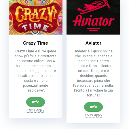
Crazy Time
Aviator
Crazy Time
è il live game
Aviator
è il gioco online
show più folle e divertente
che unisce suspense e
dei casinò online! Con 4
adrenalina! L'aereo
bonus game spettacolari
decolla e il moltiplicatore
e una ruota gigante, offre
cresce: il segreto è
intrattenimento senza
decidere quando
sosta e vincite
incassare prima che
potenzialmente
l’aereo sparisca nel nulla.
"esplosive".
Pronto a far volare la tua
fortuna?
Info
Info
T&Cs Apply
T&Cs Apply