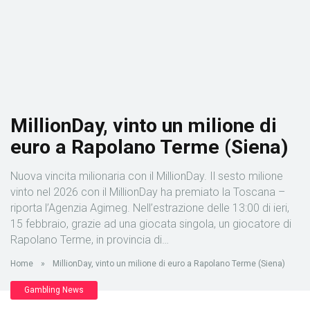
MillionDay, vinto un milione di
euro a Rapolano Terme (Siena)
Nuova vincita milionaria con il MillionDay. Il sesto milione
vinto nel 2026 con il MillionDay ha premiato la Toscana –
riporta l’Agenzia Agimeg. Nell’estrazione delle 13:00 di ieri,
15 febbraio, grazie ad una giocata singola, un giocatore di
Rapolano Terme, in provincia di…
Home
»
MillionDay, vinto un milione di euro a Rapolano Terme (Siena)
Gambling News